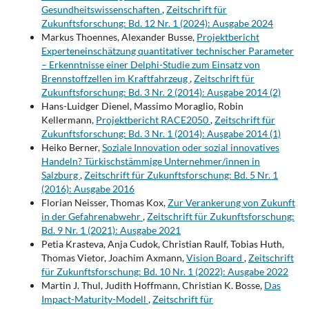
Gesundheitswissenschaften
,
Zeitschrift für
Zukunftsforschung: Bd. 12 Nr. 1 (2024): Ausgabe 2024
Markus Thoennes, Alexander Busse,
Projektbericht
Experteneinschätzung quantitativer technischer Parameter
– Erkenntnisse einer Delphi-Studie zum Einsatz von
Brennstoffzellen im Kraftfahrzeug
,
Zeitschrift für
Zukunftsforschung: Bd. 3 Nr. 2 (2014): Ausgabe 2014 (2)
Hans-Luidger Dienel, Massimo Moraglio, Robin
Kellermann,
Projektbericht RACE2050
,
Zeitschrift für
Zukunftsforschung: Bd. 3 Nr. 1 (2014): Ausgabe 2014 (1)
Heiko Berner,
Soziale Innovation oder sozial innovatives
Handeln? Türkischstämmige Unternehmer/innen in
Salzburg
,
Zeitschrift für Zukunftsforschung: Bd. 5 Nr. 1
(2016): Ausgabe 2016
Florian Neisser, Thomas Kox,
Zur Verankerung von Zukunft
in der Gefahrenabwehr
,
Zeitschrift für Zukunftsforschung:
Bd. 9 Nr. 1 (2021): Ausgabe 2021
Petia Krasteva, Anja Cudok, Christian Raulf, Tobias Huth,
Thomas Vietor, Joachim Axmann,
Vision Board
,
Zeitschrift
für Zukunftsforschung: Bd. 10 Nr. 1 (2022): Ausgabe 2022
Martin J. Thul, Judith Hoffmann, Christian K. Bosse,
Das
Impact-Maturity-Modell
,
Zeitschrift für