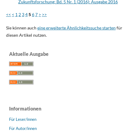
Zukunftsforschung: Bd. 5 Nr. 1 (2016): Ausgabe 2016
<<
<
1
2
3
4
5
6
7
>
>>
Sie können auch
eine erweiterte Ähnlichkeitssuche starten
für
diesen Artikel nutzen.
Aktuelle Ausgabe
Informationen
Für Leser/innen
Für Autor/innen