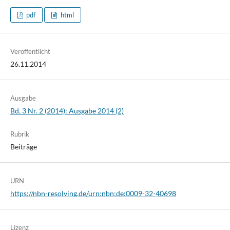
pdf
html
Veröffentlicht
26.11.2014
Ausgabe
Bd. 3 Nr. 2 (2014): Ausgabe 2014 (2)
Rubrik
Beiträge
URN
https://nbn-resolving.de/urn:nbn:de:0009-32-40698
Lizenz