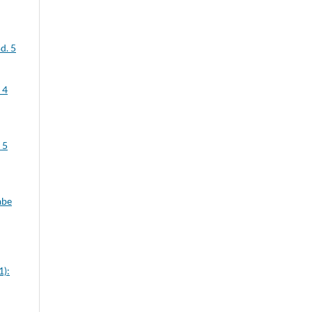
d. 5
 4
 5
abe
1):