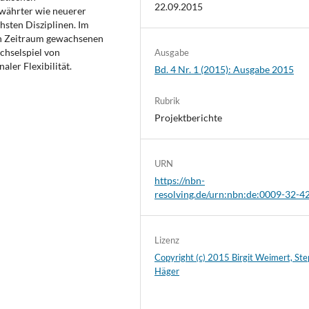
22.09.2015
ewährter wie neuerer
sten Disziplinen. Im
ren Zeitraum gewachsenen
chselspiel von
Ausgabe
er Flexibilität.
Bd. 4 Nr. 1 (2015): Ausgabe 2015
Rubrik
Projektberichte
URN
https://nbn-
resolving.de/urn:nbn:de:0009-32-4
Lizenz
Copyright (c) 2015 Birgit Weimert, St
Häger