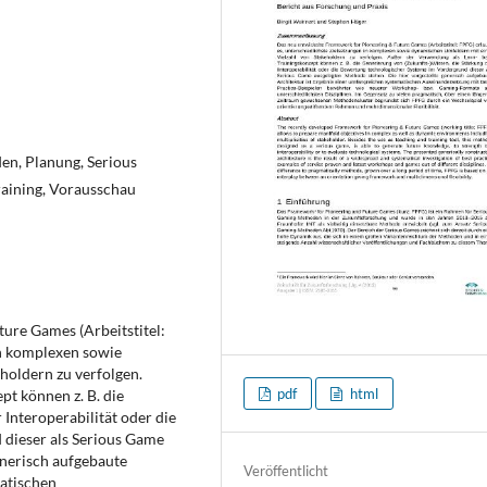
den, Planung, Serious
raining, Vorausschau
ure Games (Arbeitstitel:
in komplexen sowie
holdern zu verfolgen.
pdf
html
t können z. B. die
Interoperabilität oder die
dieser als Serious Game
enerisch aufgebaute
Veröffentlicht
matischen