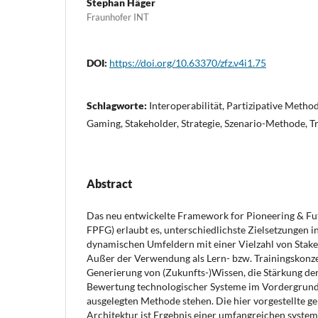
Stephan Häger
Fraunhofer INT
DOI:
https://doi.org/10.63370/zfz.v4i1.75
Schlagworte:
Interoperabilität, Partizipative Metho
Gaming, Stakeholder, Strategie, Szenario-Methode, T
Abstract
Das neu entwickelte Framework for Pioneering & Fut
FPFG) erlaubt es, unterschiedlichste Zielsetzungen 
dynamischen Umfeldern mit einer Vielzahl von Stake
Außer der Verwendung als Lern- bzw. Trainingskonzep
Generierung von (Zukunfts-)Wissen, die Stärkung der 
Bewertung technologischer Systeme im Vordergrund 
ausgelegten Methode stehen. Die hier vorgestellte g
Architektur ist Ergebnis einer umfangreichen syste