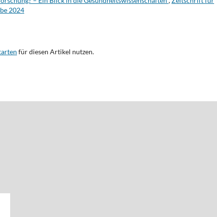
orschung? – Ein Blick in die Gesundheitswissenschaften
,
Zeitschrift für
abe 2024
tarten
für diesen Artikel nutzen.