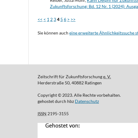
Reiber, Jutta Mohr,
Kann Delphi nur Zukunftsf
Zukunftsforschung: Bd. 12 Nr. 1 (2024): Ausg
<<
<
1
2
3
4
5
6
>
>>
Sie können auch
eine erweiterte Ähnlichkeitssuche s
Zeitschrift für Zukunftsforschung
e. V.
Herderstraße 50, 40882 Ratingen
Copyright © 2023. Alle Rechte vorbehalten.
gehostet durch hbz
Datenschutz
ISSN
2195-3155