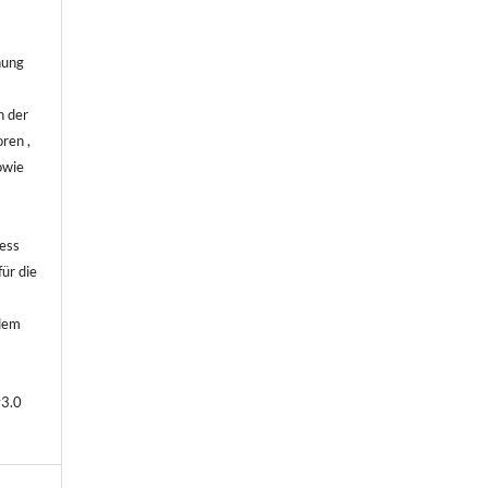
hung
n der
ren ,
owie
.
ess
ür die
 dem
v3.0