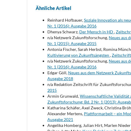
Ähnliche Artikel
Reinhard Hofbauer,
Soziale Innovation als neu
Nr. 1 (2016): Ausgabe 2016
Dhenya Schwarz,
Der Mensch in HD
,
Zeitschr
n/a Netzwerk Zukunftsforschung,
Neues aus 
Nr. 1 (2015): Ausgabe 2015
Antonia Fischer, Sarah Herbst, Romina Müncho
Kultivierung von Zukunftsängsten
,
Zeitschrif
n/a Netzwerk Zukunftsforschung,
Neues aus 
Nr. 1 (2016): Ausgabe 2016
Edgar Göll,
Neues aus dem Netzwerk Zukunft
Ausgabe 2018
n/a Redaktion Zeitschrift für Zukunftsforschu
2015
Armin Grunwald,
Wissenschaftliche Validität
Zukunftsforschung: Bd. 2 Nr. 1 (2013): Ausga
Katharina Schäfer, Axel Zweck, Christina Bröh
Alexander Mertens,
Plattformarbeit – ein Mod
Ausgabe 2021
Angelika Homberg, Julian Hirt, Marlen Niederb