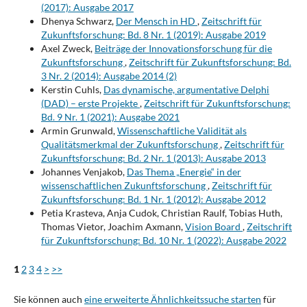
(2017): Ausgabe 2017
Dhenya Schwarz,
Der Mensch in HD
,
Zeitschrift für
Zukunftsforschung: Bd. 8 Nr. 1 (2019): Ausgabe 2019
Axel Zweck,
Beiträge der Innovationsforschung für die
Zukunftsforschung
,
Zeitschrift für Zukunftsforschung: Bd.
3 Nr. 2 (2014): Ausgabe 2014 (2)
Kerstin Cuhls,
Das dynamische, argumentative Delphi
(DAD) – erste Projekte
,
Zeitschrift für Zukunftsforschung:
Bd. 9 Nr. 1 (2021): Ausgabe 2021
Armin Grunwald,
Wissenschaftliche Validität als
Qualitätsmerkmal der Zukunftsforschung
,
Zeitschrift für
Zukunftsforschung: Bd. 2 Nr. 1 (2013): Ausgabe 2013
Johannes Venjakob,
Das Thema „Energie“ in der
wissenschaftlichen Zukunftsforschung
,
Zeitschrift für
Zukunftsforschung: Bd. 1 Nr. 1 (2012): Ausgabe 2012
Petia Krasteva, Anja Cudok, Christian Raulf, Tobias Huth,
Thomas Vietor, Joachim Axmann,
Vision Board
,
Zeitschrift
für Zukunftsforschung: Bd. 10 Nr. 1 (2022): Ausgabe 2022
1
2
3
4
>
>>
Sie können auch
eine erweiterte Ähnlichkeitssuche starten
für