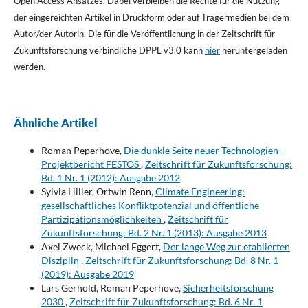
Open Access Ansatzes. Dabei verbleiben die Rechte für die Nutzung
der eingereichten Artikel in Druckform oder auf Trägermedien bei dem
Autor/der Autorin. Die für die Veröffentlichung in der Zeitschrift für
Zukunftsforschung verbindliche DPPL v3.0 kann
hier
heruntergeladen
werden.
Ähnliche Artikel
Roman Peperhove,
Die dunkle Seite neuer Technologien –
Projektbericht FESTOS
,
Zeitschrift für Zukunftsforschung:
Bd. 1 Nr. 1 (2012): Ausgabe 2012
Sylvia Hiller, Ortwin Renn,
Climate Engineering:
gesellschaftliches Konfliktpotenzial und öffentliche
Partizipationsmöglichkeiten
,
Zeitschrift für
Zukunftsforschung: Bd. 2 Nr. 1 (2013): Ausgabe 2013
Axel Zweck, Michael Eggert,
Der lange Weg zur etablierten
Disziplin
,
Zeitschrift für Zukunftsforschung: Bd. 8 Nr. 1
(2019): Ausgabe 2019
Lars Gerhold, Roman Peperhove,
Sicherheitsforschung
2030
,
Zeitschrift für Zukunftsforschung: Bd. 6 Nr. 1